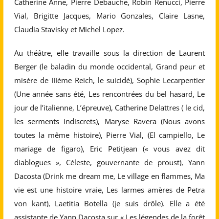
Catherine Anne, Pierre Debauche, Robin Renucci, Pierre
Vial, Brigitte Jacques, Mario Gonzales, Claire Lasne,
Claudia Stavisky et Michel Lopez.
Au théâtre, elle travaille sous la direction de Laurent
Berger (le baladin du monde occidental, Grand peur et
misère de IIIème Reich, le suicidé), Sophie Lecarpentier
(Une année sans été, Les rencontrées du bel hasard, Le
jour de l’italienne, L’épreuve), Catherine Delattres ( le cid,
les serments indiscrets), Maryse Ravera (Nous avons
toutes la même histoire), Pierre Vial, (El campiello, Le
mariage de figaro), Eric Petitjean (« vous avez dit
diablogues », Céleste, gouvernante de proust), Yann
Dacosta (Drink me dream me, Le village en flammes, Ma
vie est une histoire vraie, Les larmes amères de Petra
von kant), Laetitia Botella (je suis drôle). Elle a été
assistante de Yann Dacosta sur « Les légendes de la forêt